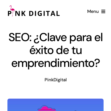
Saltar
al
Menu
contenido
Home
SEO: ¿Clave para el
Servicios
éxito de tu
Diseño Web
emprendimiento?
Blog
PinkDigital