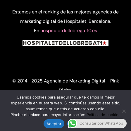
Estamos en el ranking de las mejores
agencias de
marketing digital de Hospitalet, Barcelona
.
En
hospitaletdellobregat10.es
© 2014 -
Agencia de Marketing Digital -
Pink
Digital
Usamos cookies para asegurar que te damos la mejor
experiencia en nuestra web. Si continúas usando este sitio,
Carrer del Garraf 37, Hospitalet de Llobregat,
asumiremos que estás de acuerdo con ello.
Barcelona
Pinche el enlace para mayor información:
Política de cookies
Consultar por WhatsApp
Aceptar
Rechazar