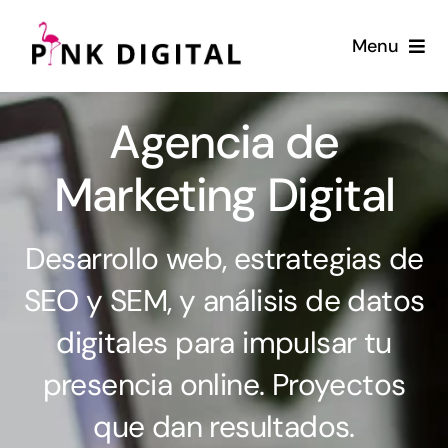
Saltar
al
Menu
contenido
Home
Agencia de
Servicios
Marketing Digital
Diseño Web
Desarrollo web, estrategias de
Blog
SEO y SEM, y análisis de datos
digitales para impulsar tu
presencia online. Proyectos
que dan resultados.